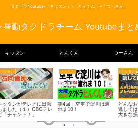
タクドラYoutuber「キッタン」×「とんくん」×「つーさん」
昼勤タクドラチーム Youtubeま
キッタン
とんくん
つーさん
つーさん
とんくん
りま
入社4カ月目の女性タク
アプリについて、思う事
事
）
ドラにインタビューした
を好き勝手喋ってみた
ら凄かった！！