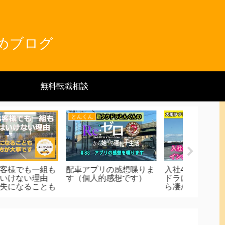
とめブログ
無料転職相談
とんくん
キッタン
キッタン
故についての考え方
《大阪タクドラ脇道マス
《皆が気
ター》配車アプリの達人
ッタンが
になる！（６）浅香山通
転＆ライド
シー業界