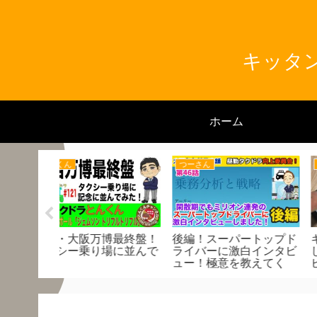
キッタン
ホーム
キッタン
とんくん
で淀川は渡
どんなお客様でも一組も
配車アプリの感想喋
逃してはいけない理由
す（個人的感想です
大きな損失になることも
だから流し方が大事です