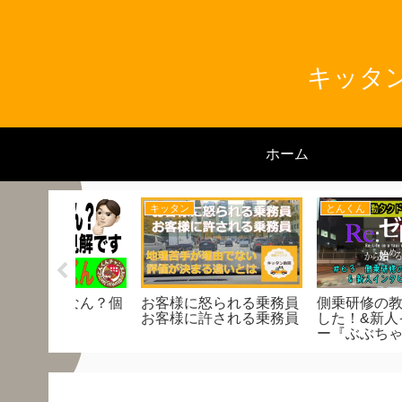
キッタン
ホーム
キッタン
とんくん
ラ脇道マス
キッタン動画 LIVE
第6回、空車で淀川は
プリの達人
【3/31㈪13時～】より発
れま10！
７） 旧中
信予定