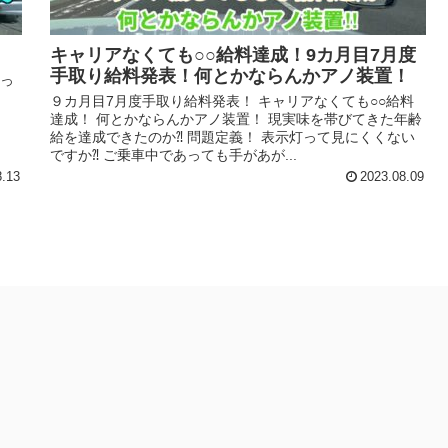
キャリアなくても○○給料達成！9カ月目7月度
手取り給料発表！何とかならんかアノ装置！
なっ
９カ月目7月度手取り給料発表！ キャリアなくても○○給料
達成！ 何とかならんかアノ装置！ 現実味を帯びてきた年齢
給を達成できたのか⁈ 問題定義！ 表示灯って見にくくない
ですか⁈ ご乗車中であっても手があが...
8.13
2023.08.09