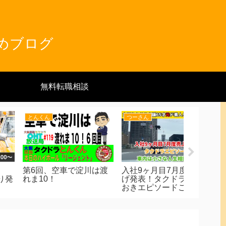
とめブログ
無料転職相談
とんくん
キッタン
キッタン
んくん側乗を受けた新
スランプかも!?と感じた
リニュー
さん、デビュー３ヶ月
らこのセルフチェックを
せ ※し
にインタビューしまし
実施 閑散期も生き残る
ります。
！〜いっつもネムイさ
ドライバーになろう
〜