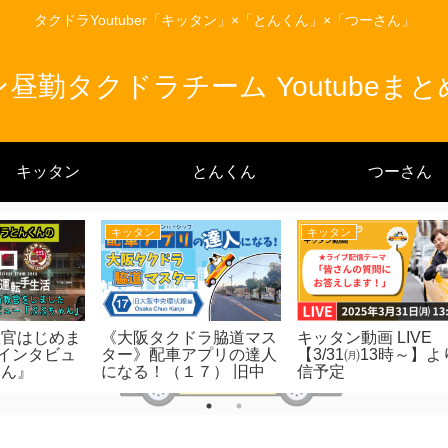
タクドラYoutuber「キッタン」×「とんくん」×「つーさん」
昼勤タクドラチーム Youtubeま
キッタン
とんくん
つーさん
つーさん
とんくん
渡
入社9ヶ月目7月度売り上
ウォーキング始めました
と
げ発表！タクドラとって
（タクドラは健康が一番
人
おきエピソードご紹介！
大事）
後
た
ん