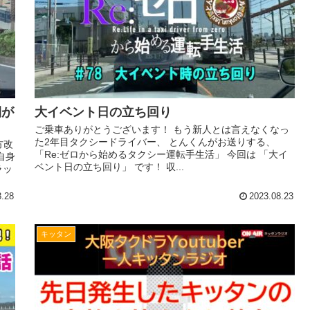
間が
大イベント日の立ち回り
ご乗車ありがとうございます！ もう新人とは言えなくなっ
た2年目タクシードライバー、 とんくんがお送りする、
方改
「Re:ゼロから始めるタクシー運転手生活」 今回は 「大イ
自身
ベント日の立ち回り」 です！ 収...
ラッ
8.28
2023.08.23
キッタン