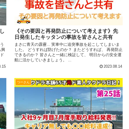
し
《その要因と再発防止について考えます》先
日発生したキッタンの事故を皆さんと共有
よう
まさに青天の霹靂... 実車中に追突事故を起こしてしまいま
も興
した。 どうすれば防げたのか？ またどうすれば、 再発防止
クド
できるのか？ 皆さんと一緒に検証して、 明日からの安全運
航に活かしていきましょう。 ...
8.15
2023.08.14
つーさん