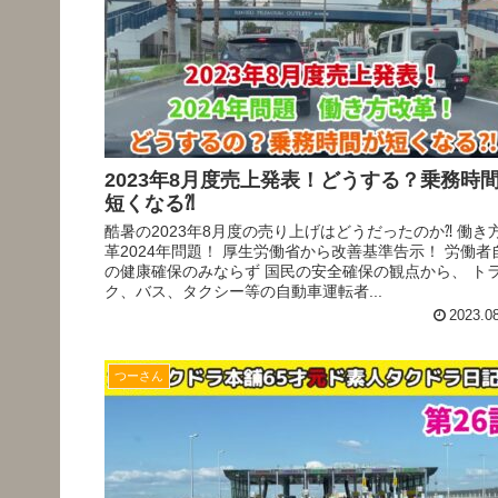
2023年8月度売上発表！どうする？乗務時
短くなる⁈
酷暑の2023年8月度の売り上げはどうだったのか⁈ 働き
革2024年問題！ 厚生労働省から改善基準告示！ 労働者
の健康確保のみならず 国民の安全確保の観点から、 ト
ク、バス、タクシー等の自動車運転者...
2023.0
つーさん