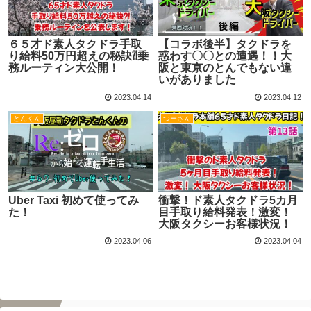
６５才ド素人タクドラ手取
【コラボ後半】タクドラを
り給料50万円超えの秘訣⁈乗
惑わす〇〇との遭遇！！大
務ルーティン大公開！
阪と東京のとんでもない違
いがありました
2023.04.14
2023.04.12
とんくん
つーさん
Uber Taxi 初めて使ってみ
衝撃！ド素人タクドラ5カ月
た！
目手取り給料発表！激変！
大阪タクシーお客様状況！
2023.04.06
2023.04.04