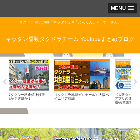
MENU
タクドラYoutuber「キッタン」×「とんくん」×「つーさん」
キッタン昼勤タクドラチーム Youtubeまとめブログ
キッタン
とんくん
つ
阪ベ
《大阪タクドラ脇道マスター》配車
ナビアプリ、何使ってる？
20
アプリの達人になる！（５）千秋
ラは
通/美章園杭全線