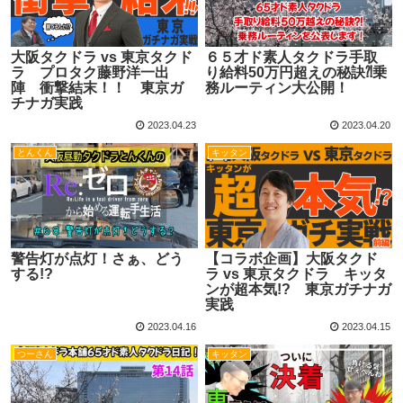
大阪タクドラ vs 東京タクド
６５才ド素人タクドラ手取
ラ プロタク藤野洋一出
り給料50万円超えの秘訣⁈乗
陣 衝撃結末！！ 東京ガ
務ルーティン大公開！
チナガ実践
2023.04.23
2023.04.20
とんくん
キッタン
警告灯が点灯！さぁ、どう
【コラボ企画】大阪タクド
する!?
ラ vs 東京タクドラ キッタ
ンが超本気!? 東京ガチナガ
実践
2023.04.16
2023.04.15
つーさん
キッタン