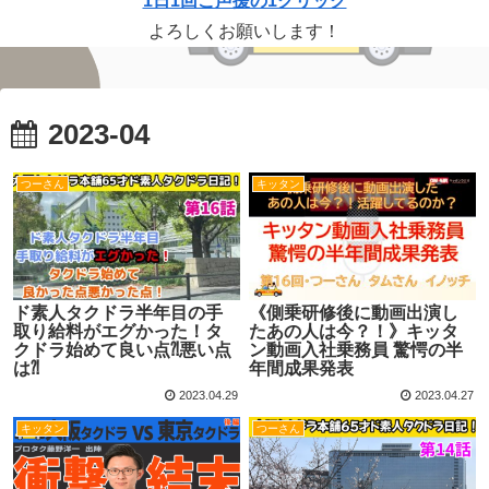
1日1回ご声援の1クリック
よろしくお願いします！
2023-04
つーさん
キッタン
ド素人タクドラ半年目の手
《側乗研修後に動画出演し
取り給料がエグかった！タ
たあの人は今？！》キッタ
クドラ始めて良い点⁈悪い点
ン動画入社乗務員 驚愕の半
は⁈
年間成果発表
2023.04.29
2023.04.27
キッタン
つーさん