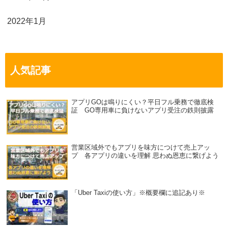
2022年1月
人気記事
アプリGOは鳴りにくい？平日フル乗務で徹底検
証 GO専用車に負けないアプリ受注の鉄則披露
営業区域外でもアプリを味方につけて売上アッ
プ 各アプリの違いを理解 思わぬ恩恵に繋げよう
「Uber Taxiの使い方」※概要欄に追記あり※