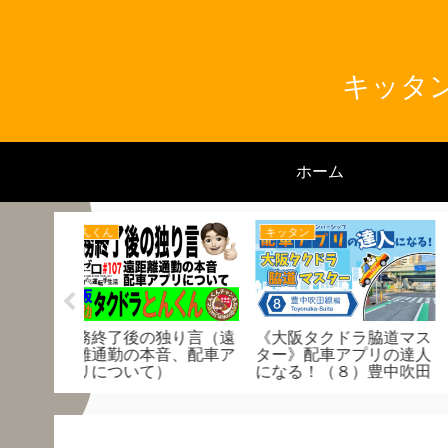
キッタン
ホーム
キッタン
つーさん
独り言（遠
《大阪タクドラ脇道マス
6月度売り上げ発表！
音、配車ア
ター》配車アプリの達人
賃値上げでドえらい
）
になる！（８）豊中吹田
起きてます！
線