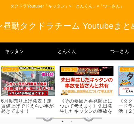
タクドラYoutuber「キッタン」×「とんくん」×「つーさん」
昼勤タクドラチーム Youtubeま
キッタン
とんくん
つーさん
キッタン
キッタン
運
《その要因と再発防止に
《タクドラ婚活》タクシ
豊
事が
ついて考えます》先日発
ードライバーのための婚
T
生したキッタンの事故を
活（２）結婚相談所はど
皆さんと共有
んなかたが利用してる
の？