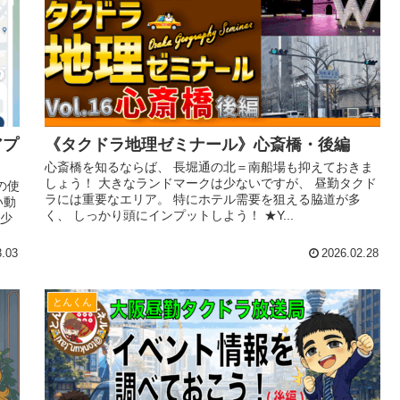
アプ
《タクドラ地理ゼミナール》心斎橋・後編
心斎橋を知るならば、 長堀通の北＝南船場も抑えておきま
しょう！ 大きなランドマークは少ないですが、 昼勤タクド
の使
ラには重要なエリア。 特にホテル需要を狙える脇道が多
い動
く、 しっかり頭にインプットしよう！ ★Y...
が少
3.03
2026.02.28
とんくん