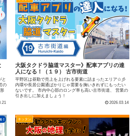
と
大阪タクドラ脇道マスター》配車アプリの達
人になる！（１９） 古市街道
がと
平野区は昼勤で売上を上げれる要素に詰まったエリア☆彡
営の
内環や長居公園通ばかりじゃ需要を掬いきれずにもったい
の形
ないです。 市内中心部のロング率も高い古市街道、 営業の
引き出しに加えましょう！
3.21
2026.03.14
キッタン