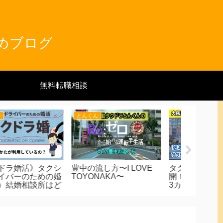
とめブログ
無料転職相談
とんくん
つーさん
つーさん
中の流し方〜I LOVE
タクドラチップ事情大公
2023年
OYONAKA〜
開！65才ド素人タクドラ
発表！タ
3カ月目売上げ実績公
目！良か
開！
なかった