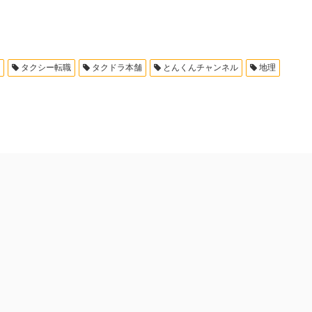
タクシー転職
タクドラ本舗
とんくんチャンネル
地理