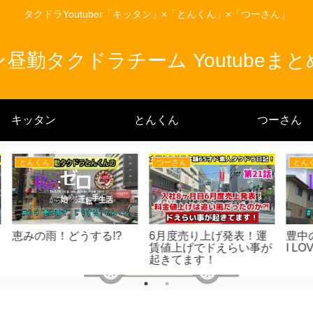
タクドラYoutuber「キッタン」×「とんくん」×「つーさん」
昼勤タクドラチーム Youtubeま
キッタン
とんくん
つーさん
とんくん
つーさん
運
豊中の流し方vol2 後編〜
2025年12月度&2026年1
カ
事が
I LOVE TOYONAKA〜
月度売り上げ発表！大阪
客
タクシー値上げで給料急
客
上昇⁈
の