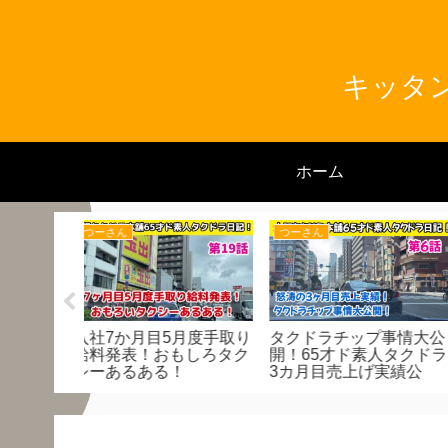
キッタン
ホーム
とんくん
つーさん
プ事情大公
恵みの雨！どうする!?
6月度売り上げ発表！
素人タクドラ
賃値上げでドえらい
げ実績公
起きてます！