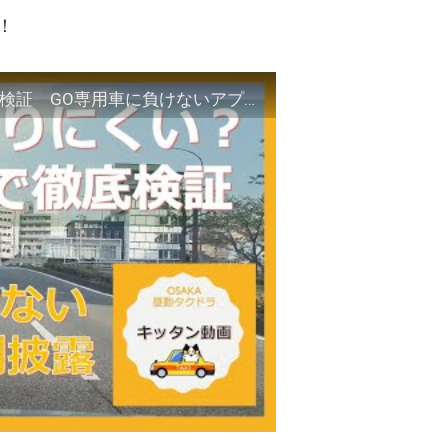
！
アプリGOは鳴りにくい？平日フル乗務で徹底検証 GO専用車に負けないアプリ受注の鉄則披露 【大阪昼勤タクドラ】キッタン動画