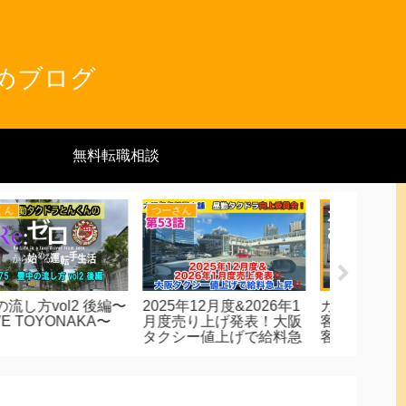
とめブログ
無料転職相談
キッタン
キッタン
つーさん
ーナビよりも強力なお
《大阪タクドラ脇道マス
衝撃！ド
様ナビを活用する お
ター》配車アプリの達人
カ月目手
様のご指示を頂く魔法
になる！（１２）赤川森
激変！大
キーワードとは？
小路線
様状況！