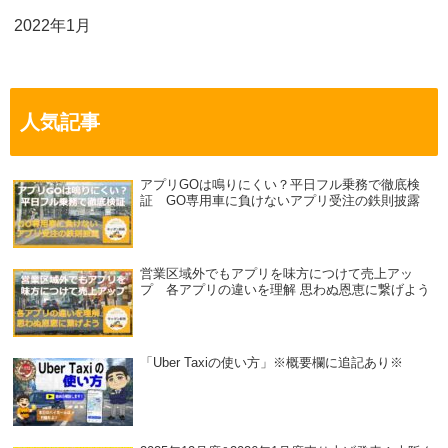
2022年1月
人気記事
アプリGOは鳴りにくい？平日フル乗務で徹底検
証 GO専用車に負けないアプリ受注の鉄則披露
営業区域外でもアプリを味方につけて売上アッ
プ 各アプリの違いを理解 思わぬ恩恵に繋げよう
「Uber Taxiの使い方」※概要欄に追記あり※