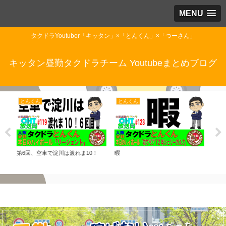
MENU
タクドラYoutuber「キッタン」×「とんくん」×「つーさん」
キッタン昼勤タクドラチーム Youtubeまとめブログ
とんくん
キッタン
キ
！
暇
キッタンがテレビに出演しました
《大
（２）TBSテレビ「ニノなのに 新
アプ
春SP」
橋筋