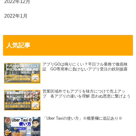
2022年12月
2022年1月
人気記事
アプリGOは鳴りにくい？平日フル乗務で徹底検
証 GO専用車に負けないアプリ受注の鉄則披露
営業区域外でもアプリを味方につけて売上アッ
プ 各アプリの違いを理解 思わぬ恩恵に繋げよう
「Uber Taxiの使い方」※概要欄に追記あり※