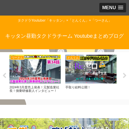
MENU
タクドラYoutuber「キッタン」×「とんくん」×「つーさん」
キッタン昼勤タクドラチーム Youtubeまとめブログ
とんくん
とんくん
と
業社
手取り給料公開！
関西・大阪万博最終盤！タクシー乗
すこ
！
り場に並んでみた
港行