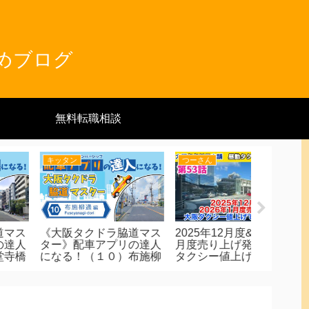
とめブログ
無料転職相談
つーさん
つーさん
とんくん
025年12月度&2026年1
9月＆10月度＆2年間売
乗務終了
度売り上げ発表！大阪
上推移を発表！タクドラ
風の時ど
クシー値上げで給料急
はじめて2年目！正直言
ほぼ趣味
昇⁈
って○○だった！