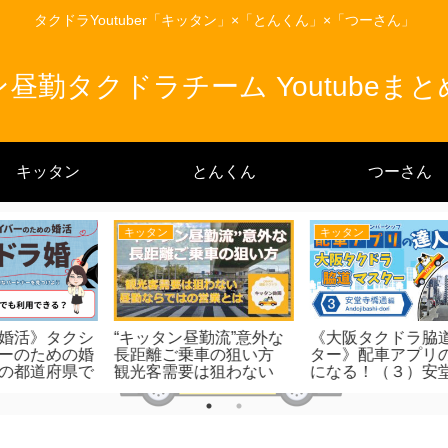
タクドラYoutuber「キッタン」×「とんくん」×「つーさん」
昼勤タクドラチーム Youtubeま
キッタン
とんくん
つーさん
キッタン
キッタン
な
《大阪タクドラ脇道マス
《大阪タクドラ脇道マス
2
方
ター》配車アプリの達人
ター》配車アプリの達人
月
い
になる！（３）安堂寺橋
になる！（１０）布施柳
タ
とは
通編
通
上