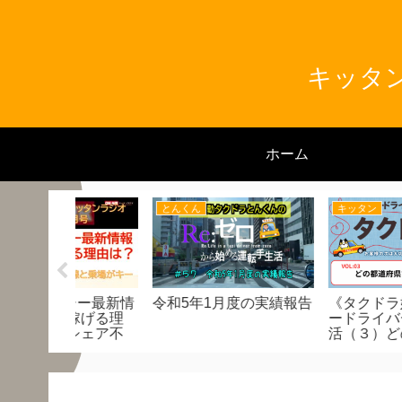
キッタン
ホーム
キッタン
キッタン
度の実績報告
《タクドラ婚活》タクシ
“キッタン昼勤流”意外
ードライバーのための婚
長距離ご乗車の狙い
活（３）どの都道府県で
観光客需要は狙わな
も利用できるの？
昼勤ならではの営業