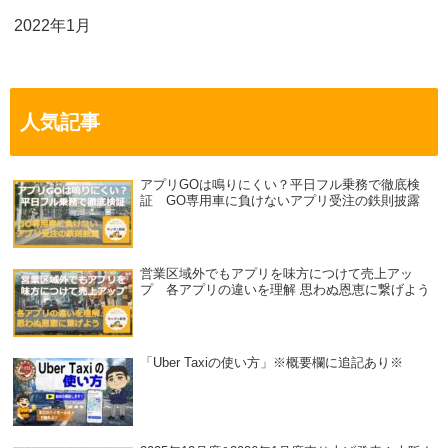
2022年1月
人気記事
アプリGOは鳴りにくい？平日フル乗務で徹底検
証 GO専用車に負けないアプリ受注の鉄則披露
営業区域外でもアプリを味方につけて売上アッ
プ 各アプリの違いを理解 思わぬ恩恵に繋げよう
「Uber Taxiの使い方」※概要欄に追記あり※