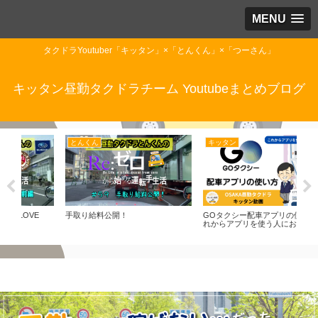
MENU
タクドラYoutuber「キッタン」×「とんくん」×「つーさん」
キッタン昼勤タクドラチーム Youtubeまとめブログ
とんくん
キッタン
と
E
手取り給料公開！
GOタクシー配車アプリの使い方 こ
ナビ
れからアプリを使う人におすすめ！