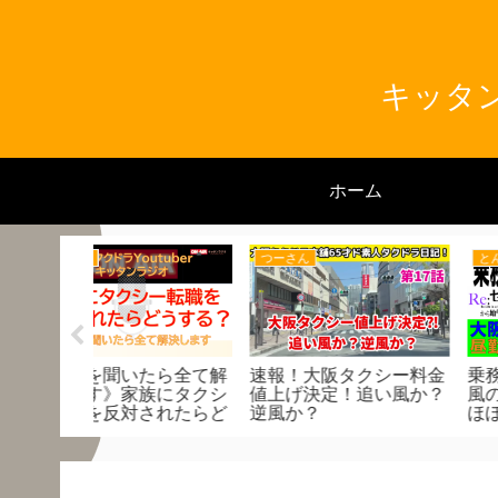
キッタン
ホーム
キッタン
とんくん
の女性タク
営業区域外でもアプリを
暑い日が続きますな
ビューした
味方につけて売上アッ
！
プ 各アプリの違いを理
解 思わぬ恩恵に繋げよ
う