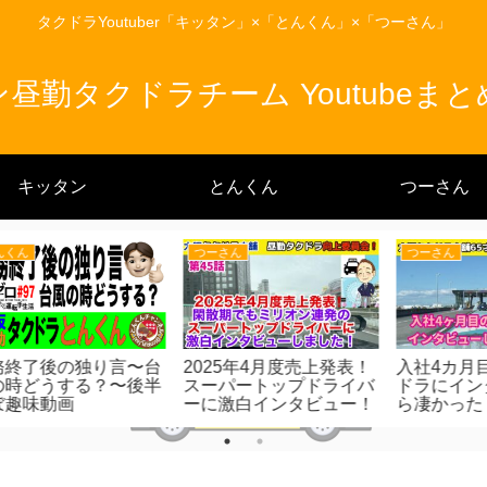
タクドラYoutuber「キッタン」×「とんくん」×「つーさん」
昼勤タクドラチーム Youtubeま
キッタン
とんくん
つーさん
とんくん
つーさん
ぁ
豊中の流し方vol2 後編〜
衝撃！ド素人タクドラ5
大
I LOVE TOYONAKA〜
カ月目手取り給料発表！
業
激変！大阪タクシーお客
全
様状況！
賢