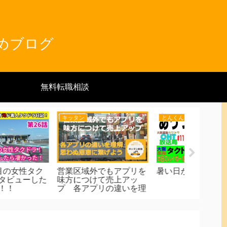
とめブログ
無料転職相談
キッタン
とんくん
つーさん
きな差を生む二つの営
配車アプリの感想喋りま
2024年
 狩猟型と農耕型 安
す（個人的感想です）
激白イン
運航の合言葉「流しは
70年○○
者モード」
クドラに