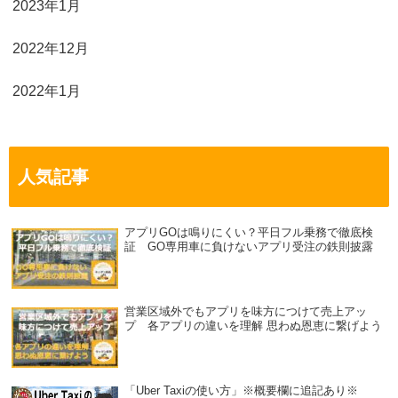
2023年1月
2022年12月
2022年1月
人気記事
アプリGOは鳴りにくい？平日フル乗務で徹底検
証 GO専用車に負けないアプリ受注の鉄則披露
営業区域外でもアプリを味方につけて売上アッ
プ 各アプリの違いを理解 思わぬ恩恵に繋げよう
「Uber Taxiの使い方」※概要欄に追記あり※