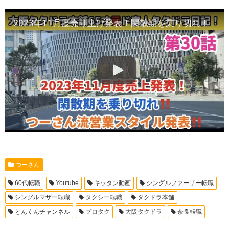
2023年11月度売り上げ発表！閑散期を乗り切れ！つーさん流営業スタイル発表！
つーさん
60代転職
Youtube
キッタン動画
シングルファーザー転職
シングルマザー転職
タクシー転職
タクドラ本舗
とんくんチャンネル
プロタク
大阪タクドラ
奈良転職