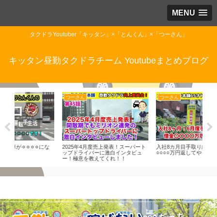
MENU
タクドラYoutuber「キッタン」×「とんくん」×「つーさん」
キッタン昼勤タクドラチーム Youtubeまとめブログ
つーさん
つーさん
つ
にな
2025年4月度売上発表！スーパート
入社8カ月目手取り給料発表！借金
タク
ップドライバーに激白インタビュ
○○○○万円返してやる！
素人
ー！極意を教えてくれ！！
開！