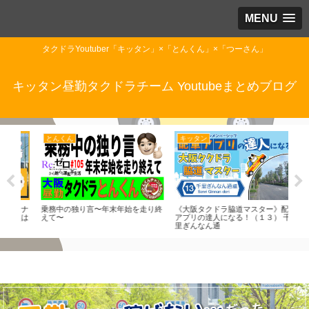
MENU
タクドラYoutuber「キッタン」×「とんくん」×「つーさん」
キッタン昼勤タクドラチーム Youtubeまとめブログ
キッタン
とんくん
つ
り終
《大阪タクドラ脇道マスター》配車
乗務終了後の独り言〜台風の時どう
20
アプリの達人になる！（１３） 千
する？〜後半ほぼ趣味動画
さん
里ぎんなん通
ちま