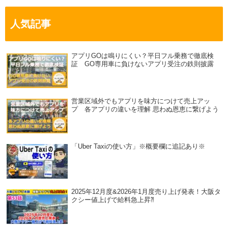
人気記事
アプリGOは鳴りにくい？平日フル乗務で徹底検
証 GO専用車に負けないアプリ受注の鉄則披露
営業区域外でもアプリを味方につけて売上アッ
プ 各アプリの違いを理解 思わぬ恩恵に繋げよう
「Uber Taxiの使い方」※概要欄に追記あり※
2025年12月度&2026年1月度売り上げ発表！大阪タ
クシー値上げで給料急上昇⁈