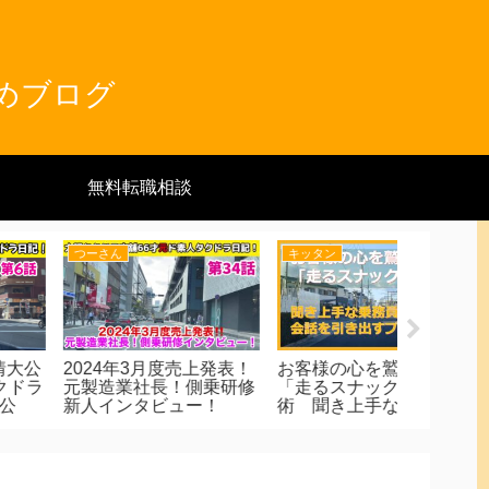
とめブログ
無料転職相談
キッタン
キッタン
とんくん
客様の心を鷲掴みする
《タクドラ地理ゼミナー
GWやお
走るスナック」接客
ル》北新地編
期はどう
 聞き上手な乗務員は
話を引き出すプロ