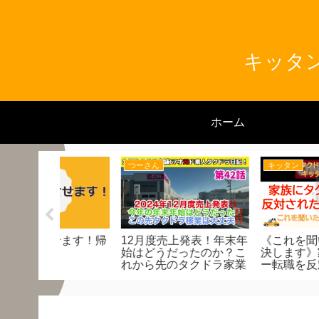
キッタン
ホーム
キッタン
とんくん
発表！年末年
《これを聞いたら全て解
2025年、新年のご挨
たのか？こ
決します》家族にタクシ
クドラ家業
ー転職を反対されたらど
うする？