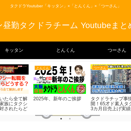
タクドラYoutuber「キッタン」×「とんくん」×「つーさん」
昼勤タクドラチーム Youtubeま
キッタン
とんくん
つーさん
つーさん
つーさん
拶
タクドラチップ事情大公
2024年3月度売上発表！
お
開！65才ド素人タクドラ
元製造業社長！側乗研修
「
3カ月目売上げ実績公
新人インタビュー！
術
開！
会