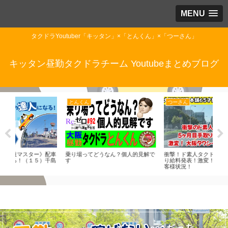
MENU
タクドラYoutuber「キッタン」×「とんくん」×「つーさん」
キッタン昼勤タクドラチーム Youtubeまとめブログ
とんくん
つーさん
つ
配車
乗り場ってどうなん？個人的見解で
衝撃！ド素人タクドラ5カ月目手取
20
千島
す
り給料発表！激変！大阪タクシーお
乗務
客様状況！