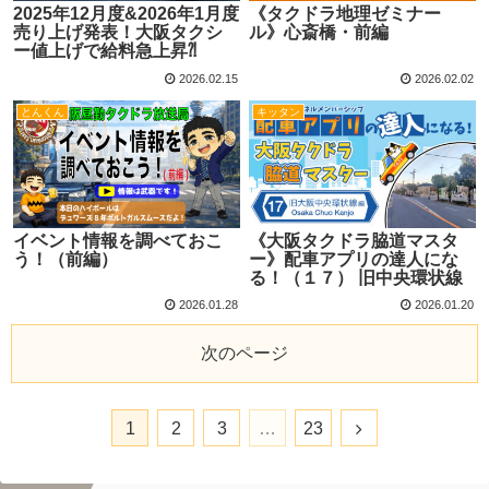
2025年12月度&2026年1月度
《タクドラ地理ゼミナー
売り上げ発表！大阪タクシ
ル》心斎橋・前編
ー値上げで給料急上昇⁈
2026.02.15
2026.02.02
とんくん
キッタン
イベント情報を調べておこ
《大阪タクドラ脇道マスタ
う！（前編）
ー》配車アプリの達人にな
る！（１７） 旧中央環状線
2026.01.28
2026.01.20
次のページ
1
2
3
…
23