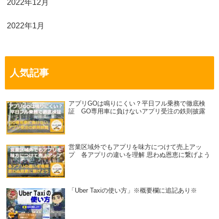
2022年12月
2022年1月
人気記事
アプリGOは鳴りにくい？平日フル乗務で徹底検
証 GO専用車に負けないアプリ受注の鉄則披露
営業区域外でもアプリを味方につけて売上アッ
プ 各アプリの違いを理解 思わぬ恩恵に繋げよう
「Uber Taxiの使い方」※概要欄に追記あり※