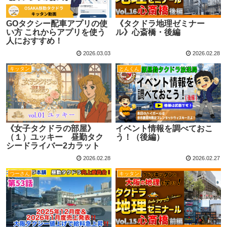
GOタクシー配車アプリの使
《タクドラ地理ゼミナー
い方 これからアプリを使う
ル》心斎橋・後編
人におすすめ！
2026.03.03
2026.02.28
キッタン
とんくん
《女子タクドラの部屋》
イベント情報を調べておこ
（１）ユッキー 昼勤タク
う！（後編）
シードライバー2カラット
2026.02.28
2026.02.27
つーさん
キッタン