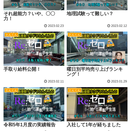
それ超能力？いや、〇〇
地理試験って難しい？
力！
2023.02.23
2023.02.12
とんくん
とんくん
手取り給料公開！
曜日別平均売り上げランキ
ング！
2023.02.11
2023.01.29
とんくん
とんくん
令和5年1月度の実績報告
入社して1年が経ちました