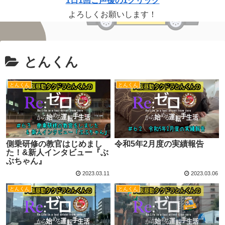
1日1回ご声援の1クリック
よろしくお願いします！
とんくん
とんくん
とんくん
側乗研修の教官はじめまし
令和5年2月度の実績報告
た！&新人インタビュー『ぶ
ぶちゃん』
2023.03.11
2023.03.06
とんくん
とんくん