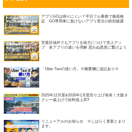
アプリGOは鳴りにくい？平日フル乗務で徹底検
証 GO専用車に負けないアプリ受注の鉄則披露
営業区域外でもアプリを味方につけて売上アッ
プ 各アプリの違いを理解 思わぬ恩恵に繋げよう
「Uber Taxiの使い方」※概要欄に追記あり※
2025年12月度&2026年1月度売り上げ発表！大阪タ
クシー値上げで給料急上昇⁈
リニューアルのお知らせ ※しばらく更新とまり
ます。