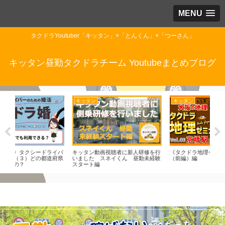
MENU
タクドラYoutuber「キッタン」×「とんくん」×「つーさん」
キッタン昼勤タクドラチーム Youtubeまとめブログ
キッタン
キッタン
と
イバ
キッタン動画視聴者に新人研修を行
《タクドラ地理ゼミナール》京橋駅
すこ
府県
いました スネイくん 昼勤未経験
（前編）編
港行
スタート編