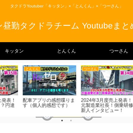
タクドラYoutuber「キッタン」×「とんくん」×「つーさん」
昼勤タクドラチーム Youtubeま
キッタン
とんくん
つーさん
つーさん
とんくん
表！
衝撃！ド素人タクドラ5
新料金初乗務！〜大雨を
ア
研修
カ月目手取り給料発表！
添えて〜
い
激変！大阪タクシーお客
検
様状況！
な
露