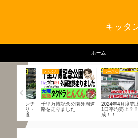
キッタン
ホーム
とんくん
つーさん
度売上発表！
配車アプリの感想喋りま
2024年3月度売上発
？？？円達
す（個人的感想です）
元製造業社長！側乗
新人インタビュー！