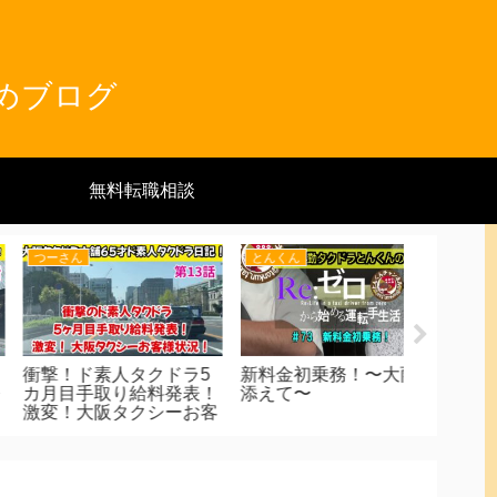
とめブログ
無料転職相談
キッタン
つーさん
とんくん
プリGOは鳴りにく
2025年7月&8月度売り上
それ超能
？平日フル乗務で徹底
げ発表！何歳までタクド
力！
証 GO専用車に負け
ラ出来るのか❓
いアプリ受注の鉄則披