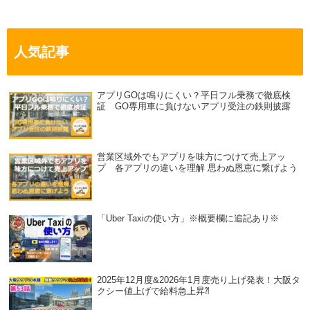
人気記事
アプリGOは鳴りにくい？平日フル乗務で徹底検
証 GO専用車に負けないアプリ受注の鉄則披露
営業区域外でもアプリを味方につけて売上アッ
プ 各アプリの違いを理解 思わぬ恩恵に繋げよう
「Uber Taxiの使い方」※概要欄に追記あり※
2025年12月度&2026年1月度売り上げ発表！大阪タ
クシー値上げで給料急上昇⁈