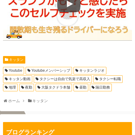
キッタン
Youtube
Youtubeメンバーシップ
キッタンラジオ
キッタン動画
タクシーは自由で気楽で高収入
タクシー転職
地理
夜勤
大阪タクドラ本舗
昼勤
隔日勤務
ホーム
キッタン
ブログランキング