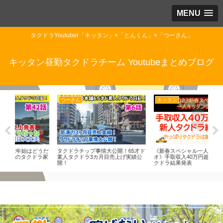
MENU
タクドラYoutuber「キッタン」×「とんくん」×「つーさん」
キッタン昼勤タクドラチーム Youtubeまとめブログ
つーさん
キッタン
つ
うだ
タクドラチップ事情大公開！65才ド
《新春スペシャル一人キッタンラジ
元○
ラ家
素人タクドラ3カ月目売上げ実績公
オ》手取収入40万円超続出 新人タ
タビ
開！
クドラ結果発表
まし