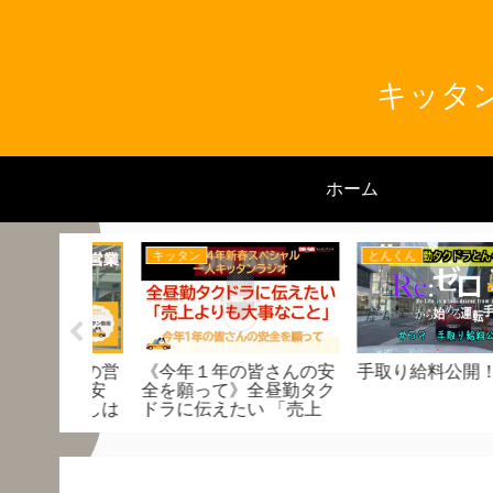
キッタン
ホーム
とんくん
キッタン
皆さんの安
手取り給料公開！
夢洲万博の帰りどう
全昼勤タク
る？キッタン営業ル
い 「売上
ィン（前編） 素通り
こと」
もったいない 隠れた
要狙おう！