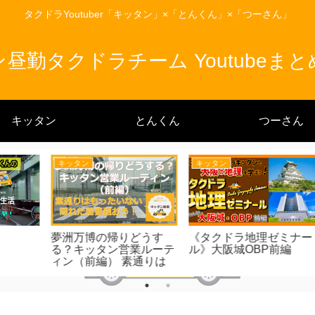
タクドラYoutuber「キッタン」×「とんくん」×「つーさん」
昼勤タクドラチーム Youtubeま
キッタン
とんくん
つーさん
キッタン
とんくん
す
《タクドラ地理ゼミナー
車寄の入り方、まとめま
2
ーテ
ル》大阪城OBP前編
した。病院編1〜13
は
需