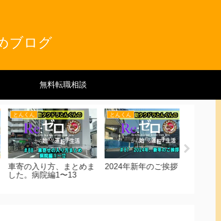
とめブログ
無料転職相談
とんくん
キッタン
キッタン
024年新年のご挨拶
さらば、古い営業手法
カーナビ
昼勤タクシーは面営業
客様ナビを
点でもなく線でもない究
客様のご
極の高効率営業手法
のキーワ