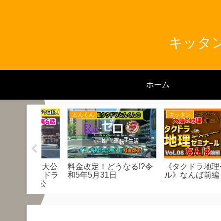
キッタン
ホーム
とんくん
とんくん
2月度売り
覚えてたら便利な抜け道
令和5年 お正月
クシー業務
（三軒家交差点回避）
は⁈