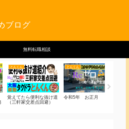
とめブログ
無料転職相談
キッタン
キッタン
キッタン
大阪タクドラ脇道マス
営業区域外でもアプリを
離職率の
ー》配車アプリの達人
味方につけて売上アッ
新人を全
なる！（９）都島中通
プ 各アプリの違いを理
化 先輩
解 思わぬ恩恵に繋げよ
タクドラ
う