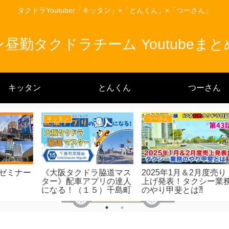
タクドラYoutuber「キッタン」×「とんくん」×「つーさん」
昼勤タクドラチーム Youtubeま
キッタン
とんくん
つーさん
とんくん
とんくん
ナビで行きます！の落と
流し９割のとんくんが、
《
し穴
乗り場に入ってみた
タ
に