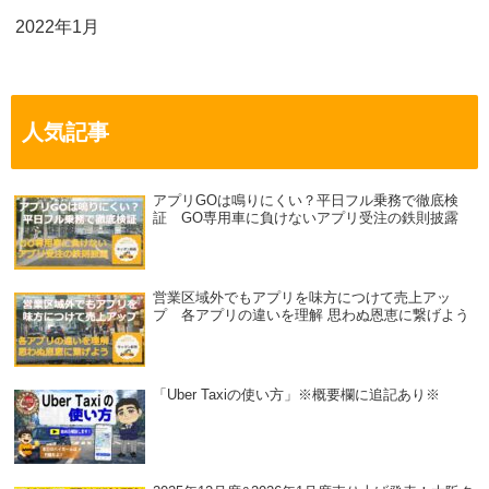
2022年1月
人気記事
アプリGOは鳴りにくい？平日フル乗務で徹底検
証 GO専用車に負けないアプリ受注の鉄則披露
営業区域外でもアプリを味方につけて売上アッ
プ 各アプリの違いを理解 思わぬ恩恵に繋げよう
「Uber Taxiの使い方」※概要欄に追記あり※