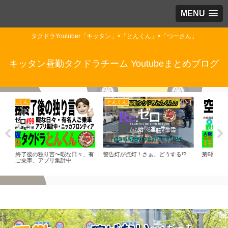
MENU
タクドラYoutuber「キッタン」×「とんくん」×「つーさん」
キッタン昼勤タクドラチーム Youtubeまとめブログ
とんくん
とんくん
キ
、有
警告灯が点灯！さぁ、どうする!?
第6回、空車で淀川は渡れま10！
昼勤
条件
目に