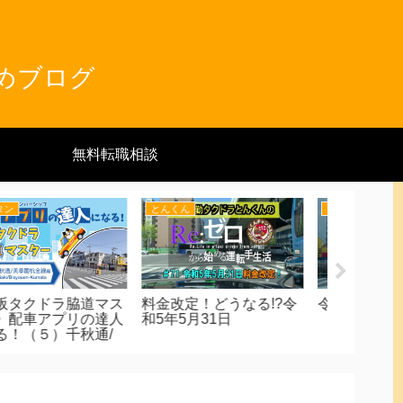
とめブログ
無料転職相談
とんくん
とんくん
とんくん
和5年1月度の実績報告
タクシー車内の小物紹介
覚えてい
（2024年9月バージョ
道編（蒲
ン）
ルート）