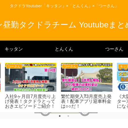
タクドラYoutuber「キッタン」×「とんくん」×「つーさん」
昼勤タクドラチーム Youtubeま
キッタン
とんくん
つーさん
キッタン
とんくん
上発
《大阪タクドラ脇道マス
料金改定！どうなる!?令
令
料金
ター》配車アプリの達人
和5年5月31日
になる！（５）千秋通/
美章園杭全線