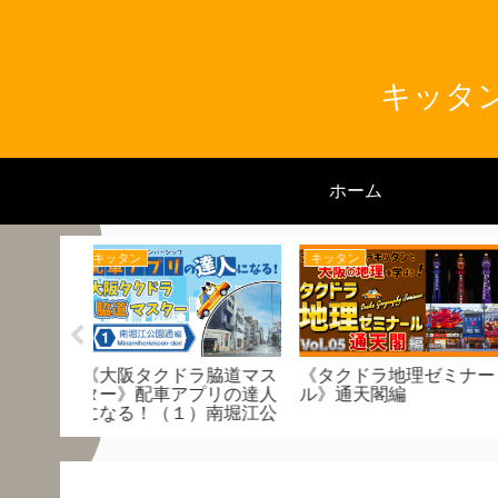
キッタン
ホーム
つーさん
つーさん
理ゼミナー
入社9ヶ月目7月度売り上
繁忙期突入⁈3月度売
げ発表！タクドラとって
表！配車アプリ迎車
おきエピソードご紹介！
は○○だ！